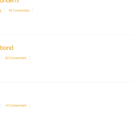
spundem!
g
18 Comentarii
tabond
43 Comentarii
14 Comentarii