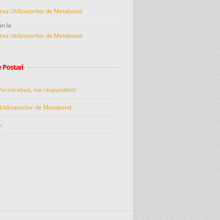
rea Utilizatorilor de Metabond
an
la
rea Utilizatorilor de Metabond
 Postari
Voi intrebati, noi raspundem!
Utilizatorilor de Metabond
k