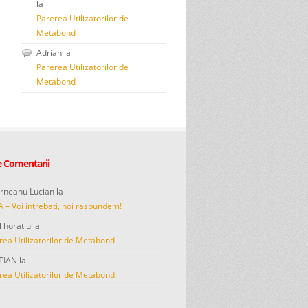
la
Parerea Utilizatorilor de
Metabond
Adrian
la
Parerea Utilizatorilor de
Metabond
e Comentarii
erneanu Lucian
la
A – Voi intrebati, noi raspundem!
l horatiu
la
rea Utilizatorilor de Metabond
TIAN
la
rea Utilizatorilor de Metabond