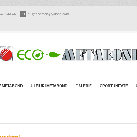
44-354-644
eugencoman@yahoo.com
E METABOND
ULEIURI METABOND
GALERIE
OPORTUNITATE