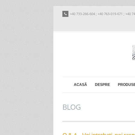
+40 733-266-604 ; +40 763-019-671 ; +40 7
ACASĂ
DESPRE
PRODUS
BLOG