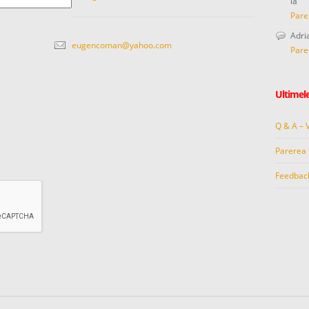
la
Pare
Adri
eugencoman@yahoo.com
Pare
Ultimele
Q & A – 
Parerea 
Feedbac