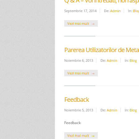
Q & A – Voi intrebati, noi ra
Septembrie 17, 2014
De:
Admin
In:
Blo
Vezi mai mult
Parerea Utilizatorilor de Me
Noiembrie 6, 2013
De:
Admin
In:
Blog
Vezi mai mult
Feedback
Noiembrie 5, 2013
De:
Admin
In:
Blog
Feedback
Vezi mai mult