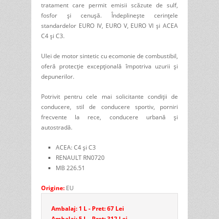
tratament care permit emisii scăzute de sulf,
fosfor și cenușă. Îndeplinește cerințele
standardelor EURO IV, EURO V, EURO VI și ACEA
C4 și C3.
Ulei de motor sintetic cu ecomonie de combustibil,
oferă protecție excepțională împotriva uzurii și
depunerilor.
Potrivit pentru cele mai solicitante condiții de
conducere, stil de conducere sportiv, porniri
frecvente la rece, conducere urbană și
autostradă.
ACEA: C4 și C3
RENAULT RN0720
MB 226.51
Origine:
EU
Ambalaj: 1 L - Pret: 67 Lei
Ambalaj: 5 L - Pret: 312 Lei