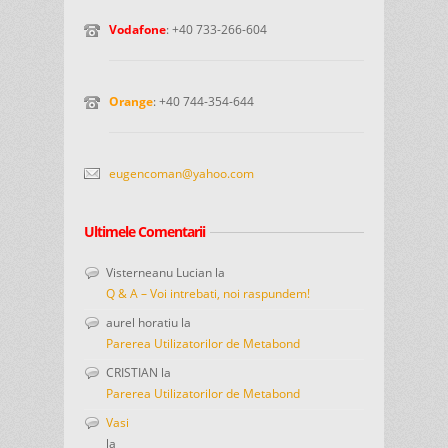
Vodafone
: +40 733-266-604
Orange
: +40 744-354-644
eugencoman@yahoo.com
Ultimele Comentarii
Visterneanu Lucian
la
Q & A – Voi intrebati, noi raspundem!
aurel horatiu
la
Parerea Utilizatorilor de Metabond
CRISTIAN
la
Parerea Utilizatorilor de Metabond
Vasi
la