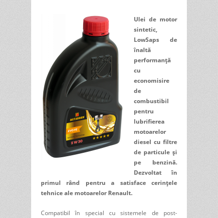
Ulei de motor
sintetic,
LowSaps de
înaltă
performanță
cu
economisire
de
combustibil
pentru
lubrifierea
motoarelor
diesel cu filtre
de particule și
pe benzină.
Dezvoltat în
primul rând pentru a satisface cerințele
tehnice ale motoarelor Renault.
Compatibil în special cu sistemele de post-