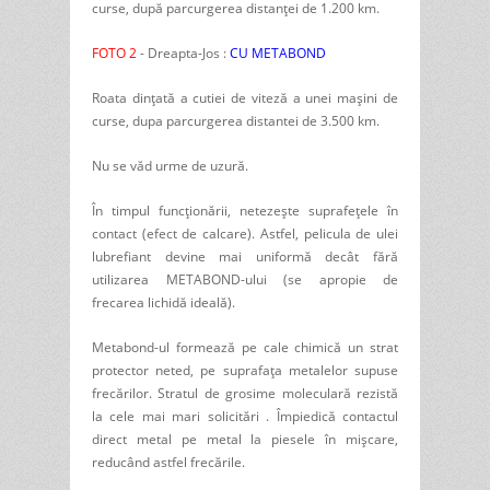
curse, după parcurgerea distanței de 1.200 km.
FOTO 2
- Dreapta-Jos :
CU METABOND
Roata dințată a cutiei de viteză a unei mașini de
curse, dupa parcurgerea distantei de 3.500 km.
Nu se văd urme de uzură.
În timpul funcționării, netezește suprafețele în
contact (efect de calcare). Astfel, pelicula de ulei
lubrefiant devine mai uniformă decât fără
utilizarea METABOND-ului (se apropie de
frecarea lichidă ideală).
Metabond-ul formează pe cale chimică un strat
protector neted, pe suprafața metalelor supuse
frecărilor. Stratul de grosime moleculară rezistă
la cele mai mari solicitări . Împiedică contactul
direct metal pe metal la piesele în mișcare,
reducând astfel frecările.