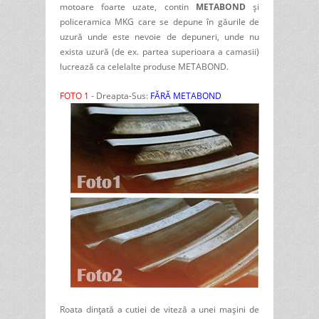
motoare foarte uzate, contin
METABOND
și
policeramica MKG care se depune în găurile de
uzură unde este nevoie de depuneri, unde nu
exista uzură (de ex. partea superioara a camasii)
lucrează ca celelalte produse METABOND.
FOTO 1
- Dreapta-Sus:
FĂRĂ METABOND
Roata dințată a cutiei de viteză a unei mașini de