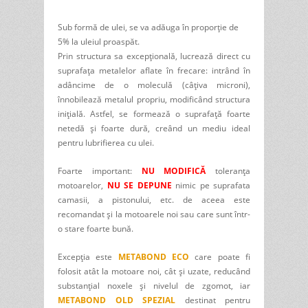
Sub formă de ulei, se va adăuga în proporție de
5% la uleiul proaspăt.
Prin structura sa excepțională, lucrează direct cu
suprafața metalelor aflate în frecare: intrând în
adâncime de o moleculă (câțiva microni),
înnobilează metalul propriu, modificând structura
inițială. Astfel, se formează o suprafață foarte
netedă și foarte dură, creând un mediu ideal
pentru lubrifierea cu ulei.
Foarte important:
NU MODIFICĂ
toleranța
motoarelor,
NU SE DEPUNE
nimic pe suprafata
camasii, a pistonului, etc. de aceea este
recomandat și la motoarele noi sau care sunt într-
o stare foarte bună.
Excepția este
METABOND ECO
care poate fi
folosit atât la motoare noi, cât și uzate, reducând
substanțial noxele și nivelul de zgomot, iar
METABOND OLD SPEZIAL
destinat pentru