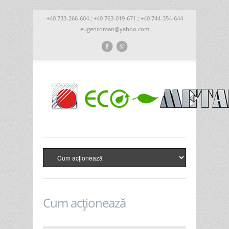
+40 733-266-604 ; +40 763-019-671 ; +40 744-354-644
eugencoman@yahoo.com
Cum acționează