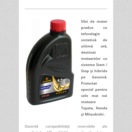
Ulei de motor
produs cu
tehnologie
sintetică de
ultimă oră,
destinat
motoarelor cu
sisteme Start /
Stop și hibride
pe benzină.
Proiectat
special pentru
cele mai noi
motoare
Toyota, Honda
și Mitsubishi.
Datorită compatibilității reversibile ale