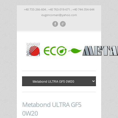
+40 733-266-604 ; +40 763-019-671 ; +40 744-354-644
eugencoman@yahoo.com
Metabond ULTRA GF5
0W20