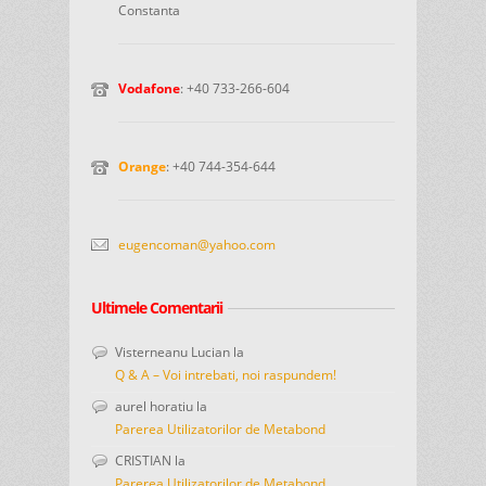
Constanta
Vodafone
: +40 733-266-604
Orange
: +40 744-354-644
eugencoman@yahoo.com
Ultimele Comentarii
Visterneanu Lucian
la
Q & A – Voi intrebati, noi raspundem!
aurel horatiu
la
Parerea Utilizatorilor de Metabond
CRISTIAN
la
Parerea Utilizatorilor de Metabond