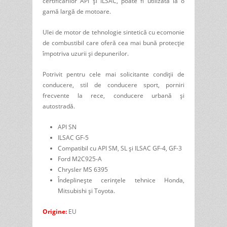
certificărilor API și ILSAC, poate fi utilizată la o
gamă largă de motoare.
Ulei de motor de tehnologie sintetică cu ecomonie
de combustibil care oferă cea mai bună protecție
împotriva uzurii și depunerilor.
Potrivit pentru cele mai solicitante condiții de
conducere, stil de conducere sport, porniri
frecvente la rece, conducere urbană și
autostradă.
API SN
ILSAC GF-5
Compatibil cu API SM, SL și ILSAC GF-4, GF-3
Ford M2C925-A
Chrysler MS 6395
Îndeplinește cerințele tehnice Honda,
Mitsubishi și Toyota.
Origine:
EU