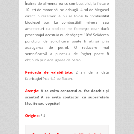
Înainte de alimentarea cu combustibilul, la fiecare
10 litri de motorină se adaugă 4 ml de Megasel
direct în rezervor. A nu se folosi la combustibil
biodiesel pur! La combustibili minerali sau
amestecuri cu biodiesel se folosește doar dacă
procentajul acestuia nu depășește 10%! Scăderea
punctului de solidificare poate fi atinsă prin
adaugarea de petrol. O reducere mai
semnificativă a punctului de îngheț poate fi
obținută prin adăugarea de petrol.
Perioada de valabilitate
:
2 ani de la data
fabricației înscrisă pe flacon.
Atenție
:
A se evita contactul cu foc deschis şi
scântei! A se evita contactul cu suprafețele
lăcuite sau vopsite!
Origine
:
EU