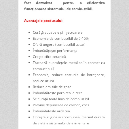
fost dezvoltat pentru a eficientiza
funcționarea sistemului de combustibil.
Avantajele produsului
:
Curăță supapele şi injectoarele
Economie de combustibil de 5-15%
Oferă ungere (combustibil uscat)
Îmbunătățeşte performanța
Creşte cifra cetanică
Tratează suprafețele metalice în contact cu
combustibilul
Economic, reduce costurile de întreținere,
reduce uzura
Reduce emisiile de gaze
Îmbunătățește pornirea la rece
Se curăță toată linia de combustibil
Previne depunerea de carbon, cocs
Îmbunătățeşte arderea
Oprește rugina și coroziunea, mărind durata
de viață a sistemului de alimentare