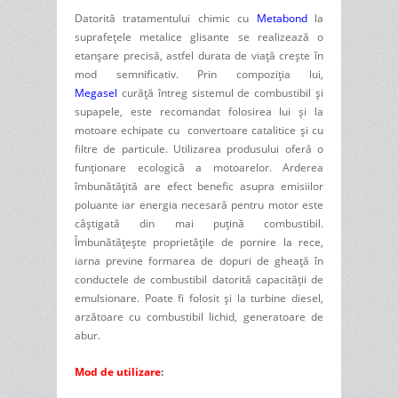
Datorită tratamentului chimic cu
Metabond
la
suprafețele metalice glisante se realizează o
etanşare precisă, astfel durata de viață crește în
mod semnificativ. Prin compoziţia lui,
Megasel
curăță întreg sistemul de combustibil și
supapele, este recomandat folosirea lui şi la
motoare echipate cu convertoare catalitice și cu
filtre de particule. Utilizarea produsului oferă o
funţionare ecologică a motoarelor. Arderea
îmbunătățită are efect benefic asupra emisiilor
poluante iar energia necesară pentru motor este
câştigată din mai puţină combustibil.
Îmbunătățește proprietățile de pornire la rece,
iarna previne formarea de dopuri de gheaţă în
conductele de combustibil datorită capacității de
emulsionare. Poate fi folosit şi la turbine diesel,
arzătoare cu combustibil lichid, generatoare de
abur.
Mod de utilizare
: