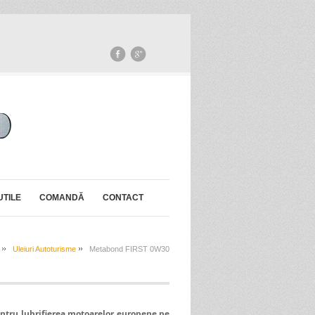
UTILE
COMANDĂ
CONTACT
Uleiuri Autoturisme
Metabond FIRST 0W30
entru lubrifierea motoarelor europene pe