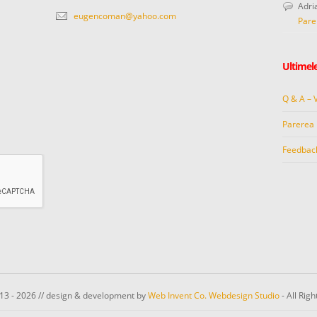
Adri
eugencoman@yahoo.com
Pare
Ultimele
Q & A – 
Parerea 
Feedbac
13 - 2026 // design & development by
Web Invent Co. Webdesign Studio
- All Rig