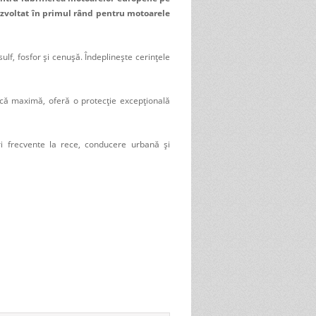
 Dezvoltat în primul rând pentru motoarele
lf, fosfor și cenușă. Îndeplinește cerințele
ică maximă, oferă o protecție excepțională
iri frecvente la rece, conducere urbană și