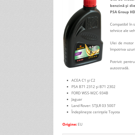
benzină și die
PSA Group HDI,
Compatibil în 
tehnice ale veh
Ulei de motor 
împotriva uzuri
Potrivit pentr
autostradă.
ACEA C1 și C2
PSA B71 2312 și B71 2302
FORD WSS-M2C-934B
Jaguar
Land Rover: STJLR 03 5007
Îndeplinește cerințele Toyota
Origine:
EU