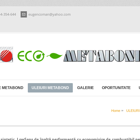
44-354-644
eugencoman@yahoo.com
E METABOND
ULEIURI METABOND
GALERIE
OPORTUNITATE
Home
ULEIURI
 sintetic, LowSaps de înaltă performanță cu economisire de combustibil p