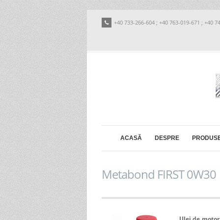
+40 733-266-604 ; +40 763-019-671 ; +40 7
ACASĂ
DESPRE
PRODUS
Metabond FIRST 0W30
Ulei de motor