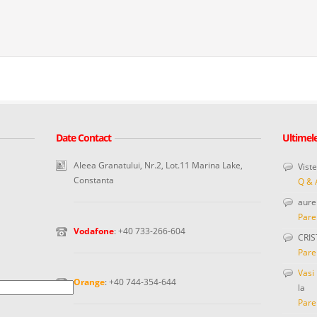
Date Contact
Ultimel
Aleea Granatului, Nr.2, Lot.11 Marina Lake,
Vist
Constanta
Q & 
aure
Pare
Vodafone
: +40 733-266-604
CRIS
Pare
Vasi
Orange
: +40 744-354-644
la
Pare