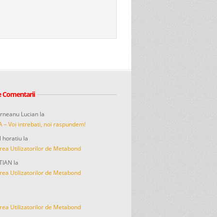
e Comentarii
erneanu Lucian
la
A – Voi intrebati, noi raspundem!
l horatiu
la
rea Utilizatorilor de Metabond
TIAN
la
rea Utilizatorilor de Metabond
rea Utilizatorilor de Metabond