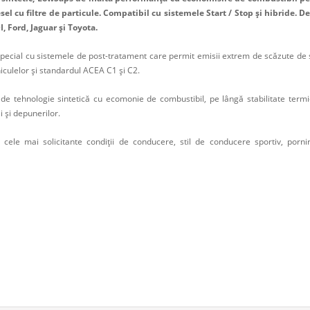
sel cu filtre de particule. Compatibil cu sistemele Start / Stop și hibride.
 Ford, Jaguar și Toyota.
special cu sistemele de post-tratament care permit emisii extrem de scăzute de su
iculelor și standardul ACEA C1 și C2.
de tehnologie sintetică cu ecomonie de combustibil, pe lângă stabilitate term
i și depunerilor.
u cele mai solicitante condiții de conducere, stil de conducere sportiv, porn