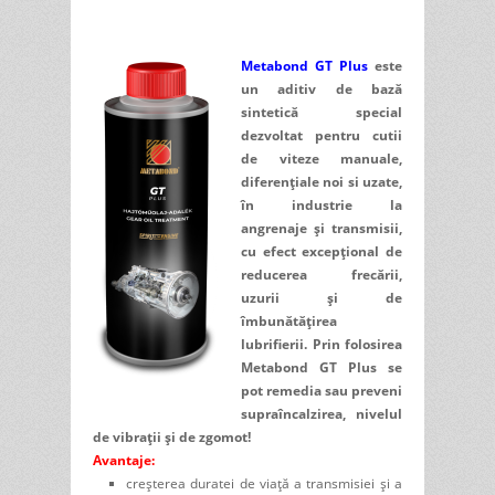
Metabond GT Plus
este
un aditiv de bază
sintetică special
dezvoltat pentru cutii
de viteze manuale,
diferenţiale noi si uzate,
în industrie la
angrenaje şi transmisii,
cu efect excepţional de
reducerea frecării,
uzurii și de
îmbunătățirea
lubrifierii. Prin folosirea
Metabond GT Plus se
pot remedia sau preveni
supraîncalzirea, nivelul
de vibraţii şi de zgomot!
Avantaje:
creșterea duratei de viață a transmisiei și a